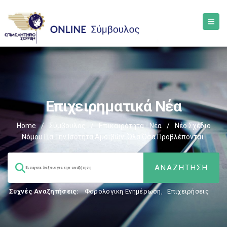
Επιχειρηματικά Νέα
Home
/
Σύμβουλος
/
Επικαιρότητα - Νέα
/
Νέο Σχέδιο
Νόμου Για Την Ισότητα Αμοιβών: Όλα Όσα Προβλέπονται
Συχνές Αναζητήσεις:
Φορολογικη Ενημέρωση
,
Επιχειρήσεις