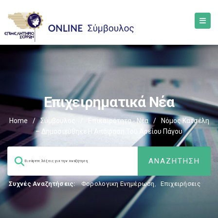
Επιχειρηματικά Νέα
Home
/
Σύμβουλος
/
Επικαιρότητα - Νέα
/
Νόμος Κατσέλη
– Δημοσιεύθηκε Η Απόφαση Του Αρείου Πάγου
Συχνές Αναζητήσεις:
Φορολογικη Ενημέρωση
,
Επιχειρήσεις