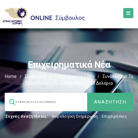
Επιχειρηματικά Νέα
Home
/
Σύμβουλος
/
Επιχειρηματικά Νέα
/
Συνάλλαγμα: Το
Ευρώ Ενισχύεται 0,09%, Στα 1,1778 Δολάρια
Συχνές Αναζητήσεις:
Φορολογικη Ενημέρωση
,
Επιχειρήσεις