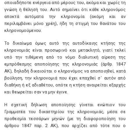
οποιαδήποτε ενέργεια από μέρους του, ακόμα και χωρίς τη
γνώση ή θέλησή του. Αυτό σημαίνει ότι κάθε κληρονόμος
αποκτά αυτόματα την κληρονομία (ακόμη και αν
περιλαμβάνει μόνο χρέη), ήδη τη στιγμή του θανάτου του
κληρονομούμενου.
Το δικαίωμα όμως αυτό της αυτοδίκαιης κτήσης της
κληρονομιάς είναι προσωρινό και μετακλητό, γιατί τελεί
υπό την τιθέμενη από το νόμο διαλυτική αίρεση της
εμπρόθεσμης αποποίησης της κληρονομιάς (άρθρ. 1847
ΑΚ), δηλαδή δικαιούται ο κληρονόμος να αποποιηθεί, κατά
βούληση, την κληρονομιά που έχει επαχθεί σ` αυτόν από
διαθήκη ή εξ αδιαθέτου, οπότε η κτήση αναιρείται εξαρχής
και θεωρείται σαν να μην έγινε.
Η σχετική δήλωση αποποίησης γίνεται ενώπιον του
Γραμματέα του δικαστηρίου της κληρονομιάς, μέσα σε
προθεσμία τεσσάρων μηνών (με τη διαφοροποίηση του
άρθρου 1847 παρ. 2 ΑΚ), που αρχίζει από τότε που ο