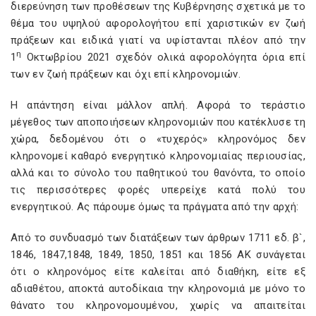
διερεύνηση των προθέσεων της Κυβέρνησης σχετικά με το
θέμα του υψηλού αφορολογήτου επί χαριστικών εν ζωή
πράξεων και ειδικά γιατί να υφίστανται πλέον από την
η
1
Οκτωβρίου 2021 σχεδόν ολικά αφορολόγητα όρια επί
των εν ζωή πράξεων και όχι επί κληρονομιών.
Η απάντηση είναι μάλλον απλή. Αφορά το τεράστιο
μέγεθος των αποποιήσεων κληρονομιών που κατέκλυσε τη
χώρα, δεδομένου ότι ο «τυχερός» κληρονόμος δεν
κληρονομεί καθαρό ενεργητικό κληρονομιαίας περιουσίας,
αλλά και το σύνολο του παθητικού του θανόντα, το οποίο
τις περισσότερες φορές υπερείχε κατά πολύ του
ενεργητικού. Ας πάρουμε όμως τα πράγματα από την αρχή:
Από το συνδυασμό των διατάξεων των άρθρων 1711 εδ. β`,
1846, 1847,1848, 1849, 1850, 1851 και 1856 ΑΚ συνάγεται
ότι ο κληρονόμος είτε καλείται από διαθήκη, είτε εξ
αδιαθέτου, αποκτά αυτοδίκαια την κληρονομιά με μόνο το
θάνατο του κληρονομουμένου, χωρίς να απαιτείται