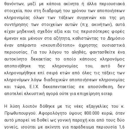
θανόντων, μαζί με κάποια ακίνητα ή άλλα περιουσιακά
στοιχεία, που στη διαδρομή του χρόνου των αποποιήσεων
κληρονομίας όλων των τάξεων συγγενών και της μη
συντήρησης των στοιχείων αυτών (π.χ. ακινήτων), αυτά
είχαν μηδενική σχεδόν αξία και τις περισσότερες φορές
έμεναν και μένουν στα αζήτητα, καθιστώντας το Δημόσιο
έναν απέραντο «σκουπιδότοπο» άχρηστης ουσιαστικά
περιουσίας. Για του λόγου το αληθές, φαντασθείτε ένα
αυτοκίνητο δεκαετίας το οποίο κάποιος κληρονόμος
αποποιήθηκε της κληρονομίας του, αυτό δεν
κληρονομήθηκε επί σειρά ετών από όλες τις τάξεις των
κληρονόμων λόγω διαδοχικών αποποιήσεων κληρονομίας
και τώρα, Ε.Ι.Χ. δεκαπενταετίας σε αποσύνθεση, δεν
αποτελεί ελκυστική αγορά ούτε για επιχείρηση scrap.
Η λύση λοιπόν δόθηκε με τις νέες εξαγγελίες του κ.
Πρωθυπουργού. Αφορολόγητο ύψους 800.000 ευρώ, όταν
αυτό μπορεί να δοθεί ως γονική παροχή και από τους δύο
γονείς, ισούται με ακίνητη για παράδειγμα περιουσία 1,6