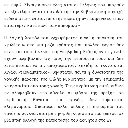
εκ. ευρώ. Σίγουρα είναι ελάχιστοι οι Έλληνες που μπορούν
να εξαντλήσουν στο σύνολό της την Κυβερνητική παροχή,
ειδικά όταν υφίστανται στην περιοχή αντικειμενικές τιμές
κατώτερες κατά πολύ των εμπορικών.
Η λογική λοιπόν του εγχειρήματος είναι η αποκοπή του
«φιλέτου» από μια μάζα κρέατος που πολλές φορές δεν
είναι και τόσο δελεαστική για βρώση. Ειδικά, αν οι γονείς
έχουν αμφιβολίες ως προς την περιουσία τους και δεν
είναι έτοιμοι να την αποχωριστούν επειδή το τέκνο είναι
λιγάκι «τζαναμπέτικο», υφίσταται πάντα η δυνατότητα της
γονικής παροχής της ψιλής κυριότητας, με την επικαρπία
να κρατείται από τους γονείς. Στην περίπτωση αυτή, ειδικά
αν εξοφληθούν στο σύνολο οι φόροι της πράξης, σε
περίπτωση θανάτου του γονέα, δεν υφίσταται
κληρονομιαίο δικαίωμα, αλλά απλώς η επικαρπία του
θανόντα συνενώνεται με την ψιλή κυριότητα του τέκνου, με
μία απλή αλλαγή της κατάστασης του ακινήτου στο Ε9.