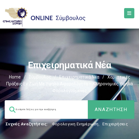
Επιχειρηματικά Νέα
Home
/
Σύμβουλος
/
Επιχειρηματικά Νέα
/
Χαριστικές
Πράξεις Εν Ζωή Με Υψηλό Αφορολόγητο – Κληρονομιές Υψηλά
Φορολογούμενες
Συχνές Αναζητήσεις:
Φορολογικη Ενημέρωση
,
Επιχειρήσεις