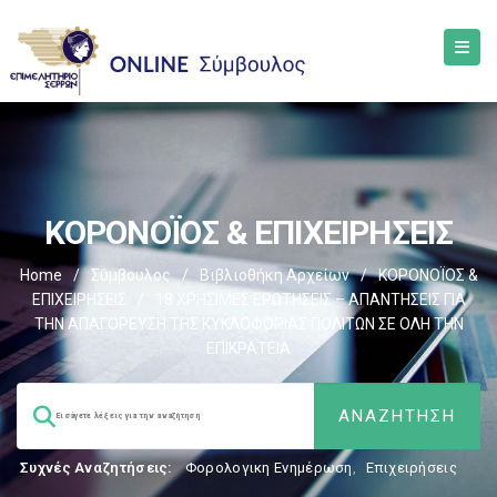
ΚΟΡΟΝΟΪΟΣ & ΕΠΙΧΕΙΡΗΣΕΙΣ
Home
/
Σύμβουλος
/
Βιβλιοθήκη Αρχείων
/
ΚΟΡΟΝΟΪΟΣ &
ΕΠΙΧΕΙΡΗΣΕΙΣ
/
18 ΧΡΗΣΙΜΕΣ ΕΡΩΤΗΣΕΙΣ – ΑΠΑΝΤΗΣΕΙΣ ΓΙΑ
ΤΗΝ ΑΠΑΓΟΡΕΥΣΗ ΤΗΣ ΚΥΚΛΟΦΟΡΙΑΣ ΠΟΛΙΤΩΝ ΣΕ ΟΛΗ ΤΗΝ
ΕΠΙΚΡΑΤΕΙΑ
Συχνές Αναζητήσεις:
Φορολογικη Ενημέρωση
,
Επιχειρήσεις