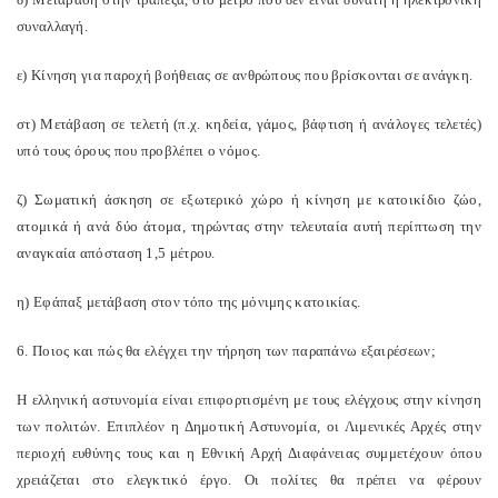
συναλλαγή.
ε) Κίνηση για παροχή βοήθειας σε ανθρώπους που βρίσκονται σε ανάγκη.
στ) Μετάβαση σε τελετή (π.χ. κηδεία, γάμος, βάφτιση ή ανάλογες τελετές)
υπό τους όρους που προβλέπει ο νόμος.
ζ) Σωματική άσκηση σε εξωτερικό χώρο ή κίνηση με κατοικίδιο ζώο,
ατομικά ή ανά δύο άτομα, τηρώντας στην τελευταία αυτή περίπτωση την
αναγκαία απόσταση 1,5 μέτρου.
η) Εφάπαξ μετάβαση στον τόπο της μόνιμης κατοικίας.
6. Ποιος και πώς θα ελέγχει την τήρηση των παραπάνω εξαιρέσεων;
Η ελληνική αστυνομία είναι επιφορτισμένη με τους ελέγχους στην κίνηση
των πολιτών. Επιπλέον η Δημοτική Αστυνομία, οι Λιμενικές Αρχές στην
περιοχή ευθύνης τους και η Εθνική Αρχή Διαφάνειας συμμετέχουν όπου
χρειάζεται στο ελεγκτικό έργο. Οι πολίτες θα πρέπει να φέρουν