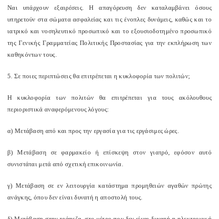
Ναι υπάρχουν εξαιρέσεις. Η απαγόρευση δεν καταλαμβάνει όσους
υπηρετούν στα σώματα ασφαλείας και τις ένοπλες δυνάμεις, καθώς και το
ιατρικό και νοσηλευτικό προσωπικό και το εξουσιοδοτημένο προσωπικό
της Γενικής Γραμματείας Πολιτικής Προστασίας για την εκπλήρωση των
καθηκόντων τους.
5. Σε ποιες περιπτώσεις θα επιτρέπεται η κυκλοφορία των πολιτών;
Η κυκλοφορία των πολιτών θα επιτρέπεται για τους ακόλουθους
περιοριστικά αναφερόμενους λόγους:
α) Μετάβαση από και προς την εργασία για τις εργάσιμες ώρες.
β) Μετάβαση σε φαρμακείο ή επίσκεψη στον γιατρό, εφόσον αυτό
συνιστάται μετά από σχετική επικοινωνία.
γ) Μετάβαση σε εν λειτουργία κατάστημα προμηθειών αγαθών πρώτης
ανάγκης, όπου δεν είναι δυνατή η αποστολή τους.
δ) Μετάβαση στην τράπεζα, στο μέτρο που δεν είναι δυνατή η ηλεκτρονική