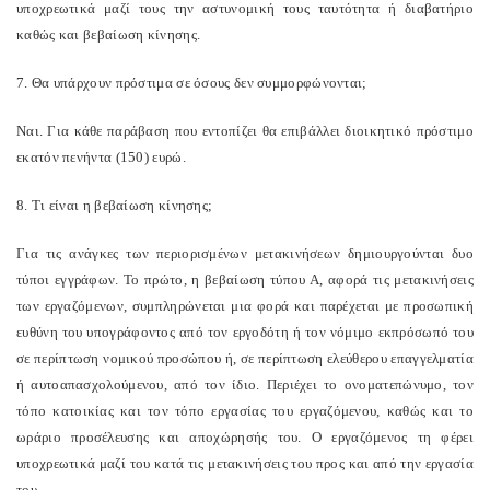
υποχρεωτικά μαζί τους την αστυνομική τους ταυτότητα ή διαβατήριο
καθώς και βεβαίωση κίνησης.
7. Θα υπάρχουν πρόστιμα σε όσους δεν συμμορφώνονται;
Ναι. Για κάθε παράβαση που εντοπίζει θα επιβάλλει διοικητικό πρόστιμο
εκατόν πενήντα (150) ευρώ.
8. Τι είναι η βεβαίωση κίνησης;
Για τις ανάγκες των περιορισμένων μετακινήσεων δημιουργούνται δυο
τύποι εγγράφων. Το πρώτο, η βεβαίωση τύπου Α, αφορά τις μετακινήσεις
των εργαζόμενων, συμπληρώνεται μια φορά και παρέχεται με προσωπική
ευθύνη του υπογράφοντος από τον εργοδότη ή τον νόμιμο εκπρόσωπό του
σε περίπτωση νομικού προσώπου ή, σε περίπτωση ελεύθερου επαγγελματία
ή αυτοαπασχολούμενου, από τον ίδιο. Περιέχει το ονοματεπώνυμο, τον
τόπο κατοικίας και τον τόπο εργασίας του εργαζόμενου, καθώς και το
ωράριο προσέλευσης και αποχώρησής του. Ο εργαζόμενος τη φέρει
υποχρεωτικά μαζί του κατά τις μετακινήσεις του προς και από την εργασία
του.