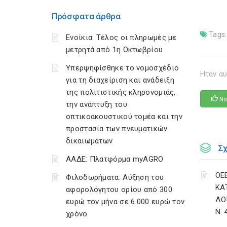
Πρόσφατα άρθρα
Tags:
Ενοίκια: Τέλος οι πληρωμές με
μετρητά από 1η Οκτωβρίου
Υπερψηφίσθηκε το νομοσχέδιο
Ηταν αυ
για τη διαχείριση και ανάδειξη
της πολιτιστικής κληρονομιάς,
Να
την ανάπτυξη του
οπτικοακουστικού τομέα και την
προστασία των πνευματικών
δικαιωμάτων
Σ
ΑΑΔΕ: Πλατφόρμα myAGRO
ΟΕ
Φιλοδωρήματα: Αύξηση του
ΚΑ
αφορολόγητου ορίου από 300
ΛΟ
ευρώ τον μήνα σε 6.000 ευρώ τον
Ν. 
χρόνο