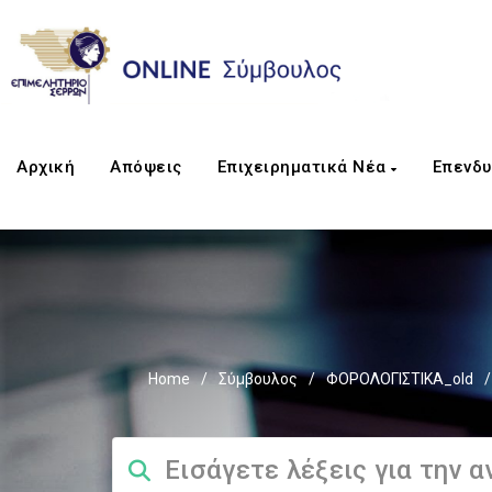
Αρχική
Απόψεις
Επιχειρηματικά Νέα
Επενδυ
Home
/
Σύμβουλος
/
ΦΟΡΟΛΟΓΙΣΤΙΚΑ_old
/