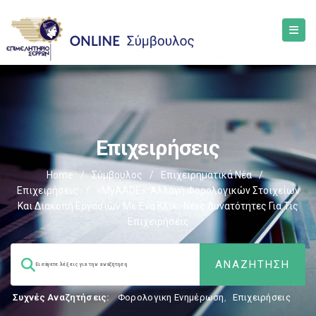
Επιχειρήσεις
Home
/
Σύμβουλος
/
Επιχειρηματικά Νέα
/
Επιχειρήσεις
/
«myAADE»: Αλλαγή Φορολογικών Στοιχείων
Και Διακοπή Εργασιών Με Ένα Κλικ -Νέες Δυνατότητες Για Τις
Επιχειρήσεις
Συχνές Αναζητήσεις:
Φορολογικη Ενημέρωση
,
Επιχειρήσεις