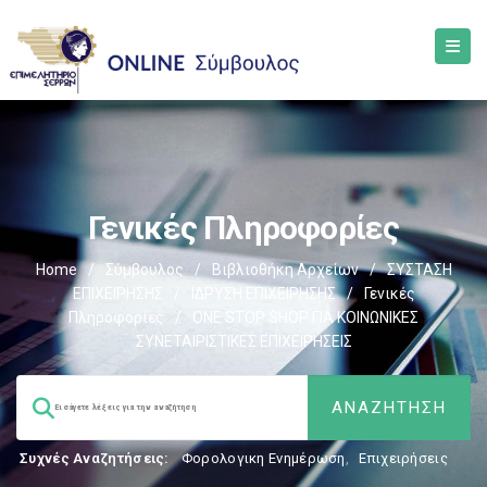
Γενικές Πληροφορίες
Home
/
Σύμβουλος
/
Βιβλιοθήκη Αρχείων
/
ΣΥΣΤΑΣΗ
ΕΠΙΧΕΙΡΗΣΗΣ
/
ΙΔΡΥΣΗ ΕΠΙΧΕΙΡΗΣΗΣ
/
Γενικές
Πληροφορίες
/
ONE STOP SHOP ΓΙΑ ΚΟΙΝΩΝΙΚΕΣ
ΣΥΝΕΤΑΙΡΙΣΤΙΚΕΣ ΕΠΙΧΕΙΡΗΣΕΙΣ
Συχνές Αναζητήσεις:
Φορολογικη Ενημέρωση
,
Επιχειρήσεις