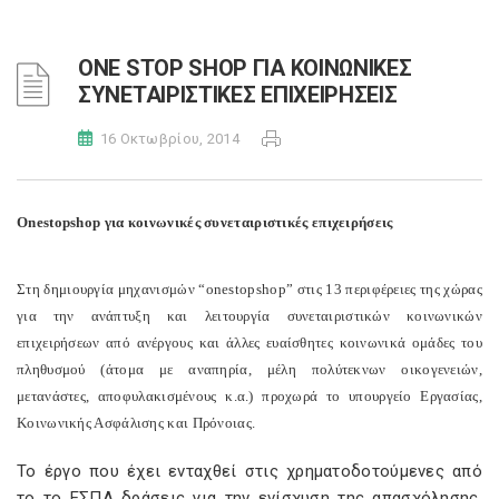
ONE STOP SHOP ΓΙΑ ΚΟΙΝΩΝΙΚΕΣ
ΣΥΝΕΤΑΙΡΙΣΤΙΚΕΣ ΕΠΙΧΕΙΡΗΣΕΙΣ
16 Οκτωβρίου, 2014
One
stop
shop
για κοινωνικές συνεταιριστικές επιχειρήσεις
Στη δημιουργία μηχανισμών “
one
stop
shop
” στις 13 περιφέρειες της χώρας
για την ανάπτυξη και λειτουργία συνεταιριστικών κοινωνικών
επιχειρήσεων από ανέργους και άλλες ευαίσθητες κοινωνικά ομάδες του
πληθυσμού (άτομα με αναπηρία, μέλη πολύτεκνων οικογενειών,
μετανάστες, αποφυλακισμένους κ.α.) προχωρά το υπουργείο Εργασίας,
Κοινωνικής Ασφάλισης και Πρόνοιας.
Το έργο που έχει ενταχθεί στις χρηματοδοτούμενες από
το το ΕΣΠΑ δράσεις για την ενίσχυση της απασχόλησης,