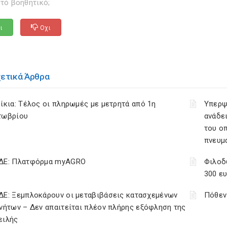
τό βοηθητικό;
ι
Οχι
χετικά Άρθρα
ίκια: Τέλος οι πληρωμές με μετρητά από 1η
Υπερψ
τωβρίου
ανάδει
του ο
πνευμ
ΔΕ: Πλατφόρμα myAGRO
Φιλοδ
300 ε
ΔΕ: Ξεμπλοκάρουν οι μεταβιβάσεις κατασχεμένων
Πόθεν
νήτων – Δεν απαιτείται πλέον πλήρης εξόφληση της
ειλής