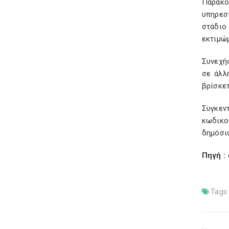
Παρακο
υπηρεσ
στάδιο
εκτιμώ
Συνεχή
σε άλλ
βρίσκετ
Συγκεν
κωδικο
δημόσια
Πηγή :
Tags: