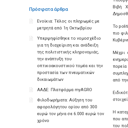
Υπουργ
Βιβή Χ
Πρόσφατα άρθρα
Δημοσθ
Ενοίκια: Τέλος οι πληρωμές με
Το poli
μετρητά από 1η Οκτωβρίου
πιο φι
Υπερψηφίσθηκε το νομοσχέδιο
Κυβέρνη
για τη διαχείριση και ανάδειξη
της πολιτιστικής κληρονομιάς,
Μέχρι 
την ανάπτυξη του
ενημερ
οπτικοακουστικού τομέα και την
πορεία
προστασία των πνευματικών
συμπλη
δικαιωμάτων
από την
ΑΑΔΕ: Πλατφόρμα myAGRO
Ειδικό
στοιχεί
Φιλοδωρήματα: Αύξηση του
αφορολόγητου ορίου από 300
Η κατα
ευρώ τον μήνα σε 6.000 ευρώ τον
που απ
χρόνο
του πο