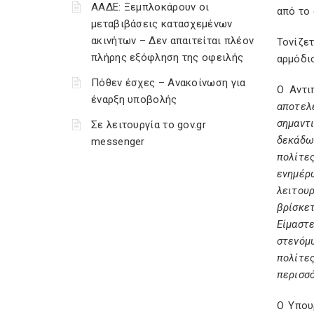
ΑΑΔΕ: Ξεμπλοκάρουν οι
από το 
μεταβιβάσεις κατασχεμένων
ακινήτων – Δεν απαιτείται πλέον
Τονίζε
πλήρης εξόφληση της οφειλής
αρμόδι
Πόθεν έσχες – Ανακοίνωση για
Ο Αντι
έναρξη υποβολής
αποτελ
σημαντ
Σε λειτουργία το gov.gr
δεκάδω
messenger
πολίτε
ενημέρ
λειτουρ
βρίσκε
Είμαστ
στενόμ
πολίτες
περισσ
Ο Υπου