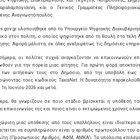
ός Ψηφιακής Διακυβέρνησης και Τεχνητής Νοημοσύνης, Δημή
αραλαμπογιάννη, και ο Γενικός Γραμματέας Πληροφοριακ
ένης Αναγνωστόπουλος.
tis.gov.gr υλοποιήθηκε από το Υπουργείο Ψηφιακής Διακυβέρνησ
λικό στον πολίτη, ο οποίος ψηφίστηκε από τη Βουλή στα τέλη 
σης. Αφορά μάλιστα, σε όλες ανεξαιρέτως τις δημόσιες υπηρε
σήμερα, οι πολίτες συχνά αναγκάζονταν να επικοινωνούν επ
ωθούν για την πορεία μιας αίτησης. Για πρώτη φορά αποκτού
 των αιτήσεών τους στο Δημόσιο, από την υποβολή έως τη
ρώνοντας τους κωδικούς TaxisNet. H δυνατότητα παρακολούθη
 1η Ιουνίου 2026 και μετά.
τερα, θα γνωρίζουν σε ποιο στάδιο βρίσκεται η υπόθεσή του
α επικοινωνίας της και ποιος είναι ο εκτιμώμενος χρόνος ολο
χώριση μιας υπόθεσης από τους υπαλλήλους είναι ιδιαίτερα α
αιτείται να συμπληρώσουν είναι ο αριθμός πρωτοκόλλου του α
λίτη (Προσωπικός Αριθμός, ΑΦΜ, ΑΜΚΑ). Τα υπόλοιπα επιλέγο