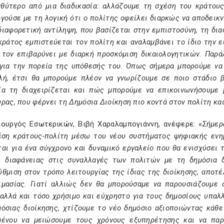
αθύτερο από μια διαδικασία: αλλάζουμε τη σχέση του κράτους 
γούσε με τη λογική ότι ο πολίτης οφείλει διαρκώς να αποδεικ
διαφορετική αντίληψη, που βασίζεται στην εμπιστοσύνη, τη δια
κράτος εμπιστεύεται τον πολίτη και αναλαμβάνει το ίδιο την 
α τον επιβαρύνει με διαρκή προσκόμιση δικαιολογητικών. Παρ
 για την πορεία της υπόθεσής του. Όπως σήμερα μπορούμε να
λή, έτσι θα μπορούμε πλέον να γνωρίζουμε σε ποιο στάδιο β
ία τη διαχειρίζεται και πώς μπορούμε να επικοινωνήσουμε μ
ρας, που φέρνει τη Δημόσια Διοίκηση πιο κοντά στον πολίτη και
ουργός Εσωτερικών, Βιβή Χαραλαμπογιάννη, ανέφερε: «
Σήμερ
έση κράτους-πολίτη μέσω του νέου συστήματος ψηφιακής ενη
αι για ένα σύγχρονο και δυναμικό εργαλείο που θα ενισχύσει 
ς διαφάνειας στις συναλλαγές των πολιτών με τη δημόσια δ
θμιση στον τρόπο λειτουργίας της ίδιας της διοίκησης, αποτ
ιμασίας. Γιατί αλλιώς δεν θα μπορούσαμε να παρουσιάζουμε 
 αλλά και τόσο χρήσιμο και εύχρηστο για τους δημοσίους υπαλ
όσιας διοίκησης, χτίζουμε το νέο δημόσιο αξιοποιώντας κάθε 
μένου να μειώσουμε τους χρόνους εξυπηρέτησης και να πα