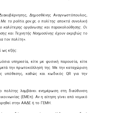
Διακυβέρνησης, Δημοσθένης Αναγνωστόπουλος,
. Με το
politis
.
gov
.
gr
, ο πολίτης αποκτά συνολική
ίο καλύτερης οργάνωσης και παρακολούθησης. Οι
ησης και Τεχνητής Νοημοσύνης έχουν ακριβώς το
ια τον πολίτη
».
 ως εξής:
μόσια υπηρεσία, είτε με φυσική παρουσία, είτε
 μετά την πρωτοκόλλησή της. Με την καταχώριση
μός υπόθεσης, καθώς και κωδικός QR για την
ο πολίτης λαμβάνει ενημέρωση στη διεύθυνση
οινωνίας (ΕΜΕπ). Αν η αίτηση γίνει από νομικό
ωρηθεί στην ΑΑΔΕ ή το ΓΕΜΗ.