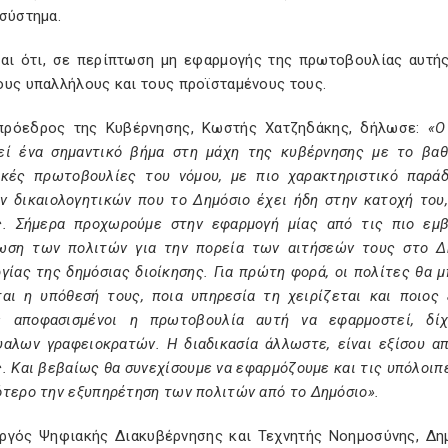
σύστημα.
ται ότι, σε περίπτωση μη εφαρμογής της πρωτοβουλίας αυτής
ους υπαλλήλους και τους προϊσταμένους τους.
πρόεδρος της Κυβέρνησης, Κωστής Χατζηδάκης, δήλωσε:
«Ο 
εί ένα σημαντικό βήμα στη μάχη της κυβέρνησης με το βαθ
ικές πρωτοβουλίες του νόμου, με πιο χαρακτηριστικό παρά
ν δικαιολογητικών που το Δημόσιο έχει ήδη στην κατοχή του,
ς. Σήμερα προχωρούμε στην εφαρμογή μίας από τις πιο εμ
ωση των πολιτών για την πορεία των αιτήσεών τους στο Δη
γίας της δημόσιας διοίκησης. Για πρώτη φορά, οι πολίτες θα 
ται η υπόθεσή τους, ποια υπηρεσία τη χειρίζεται και ποιος
ε αποφασισμένοι η πρωτοβουλία αυτή να εφαρμοστεί, δίχ
υαλων γραφειοκρατών. Η διαδικασία άλλωστε, είναι εξίσου α
. Και βεβαίως θα συνεχίσουμε να εφαρμόζουμε και τις υπόλοιπ
ότερο την εξυπηρέτηση των πολιτών από το Δημόσιο».
ργός Ψηφιακής Διακυβέρνησης και Τεχνητής Νοημοσύνης, Δημ