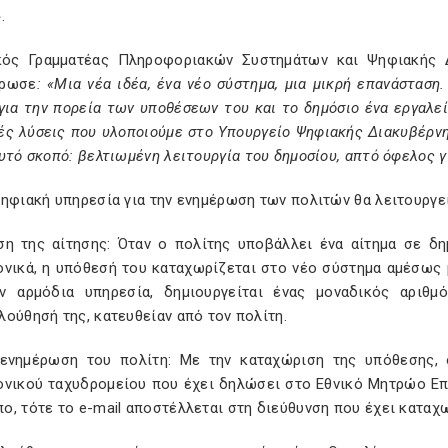
.
κός Γραμματέας Πληροφοριακών Συστημάτων και Ψηφιακής 
ήρωσε
: «Μια νέα ιδέα, ένα νέο σύστημα, μια μικρή επανάσταση
 για την πορεία των υποθέσεων του και το δημόσιο ένα εργαλε
ές λύσεις που υλοποιούμε στο Υπουργείο Ψηφιακής Διακυβέρν
υτό σκοπό: βελτιωμένη λειτουργία του δημοσίου, απτό όφελος γ
ηφιακή υπηρεσία για την ενημέρωση των πολιτών θα λειτουργεί
ση της αίτησης: Όταν ο πολίτης υποβάλλει ένα αίτημα σε δη
ονικά, η υπόθεσή του καταχωρίζεται στο νέο σύστημα αμέσως
ν αρμόδια υπηρεσία, δημιουργείται ένας μοναδικός αριθ
ούθησή της, κατευθείαν από τον πολίτη.
ενημέρωση του πολίτη: Με την καταχώριση της υπόθεσης, 
ονικού ταχυδρομείου που έχει δηλώσει στο Εθνικό Μητρώο Επικ
ο, τότε το e-mail αποστέλλεται στη διεύθυνση που έχει καταχ