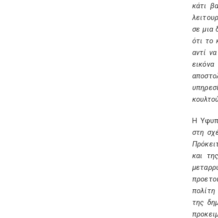
κάτι β
λειτουρ
σε μια 
ότι το 
αντί ν
εικόνα
αποστο
υπηρεσ
κουλτού
Η Υφυπ
στη σχ
Πρόκειτ
και τη
μεταρρύ
προετο
πολίτη
της δημ
προκει