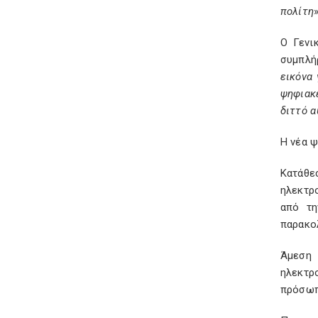
πολίτη
»
Ο Γενι
συμπλ
εικόνα
ψηφιακ
διττό α
Η νέα ψ
Κατάθε
ηλεκτρ
από τη
παρακολ
Άμεση 
ηλεκτρ
πρόσωπ