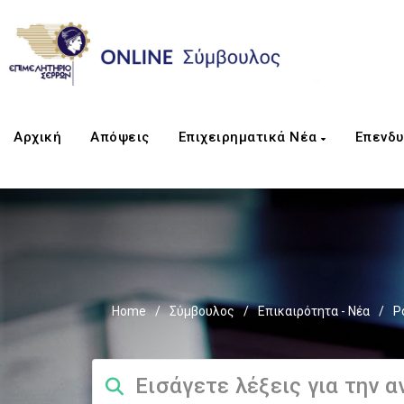
Αρχική
Απόψεις
Επιχειρηματικά Νέα
Επενδυ
Home
/
Σύμβουλος
/
Επικαιρότητα - Νέα
/
P